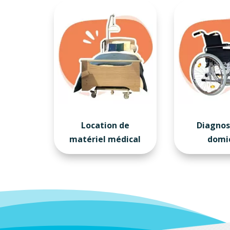
Location de
Diagnos
matériel médical
domic