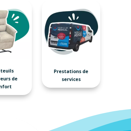
teuils
Prestations de
veurs de
services
nfort