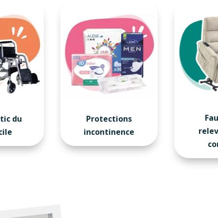
Fau
tic du
Protections
rele
ile
incontinence
co