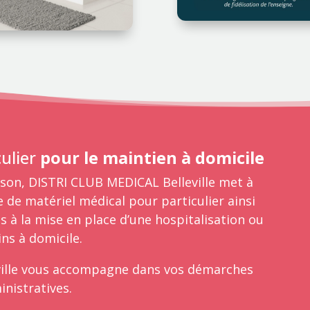
culier
pour le maintien à domicile
ison,
DISTRI CLUB MEDICAL Belleville
met à
de matériel médical pour particulier ainsi
es à la mise en place d’une hospitalisation ou
ins à domicile.
ille
vous accompagne dans vos démarches
inistratives.