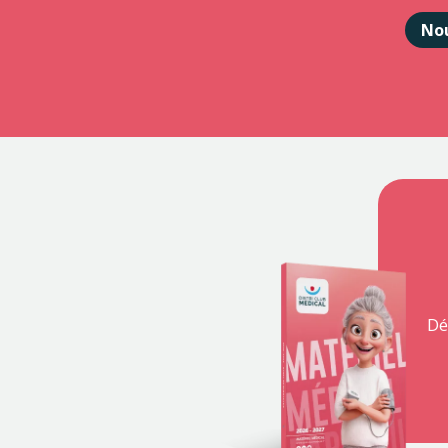
Nou
Dé