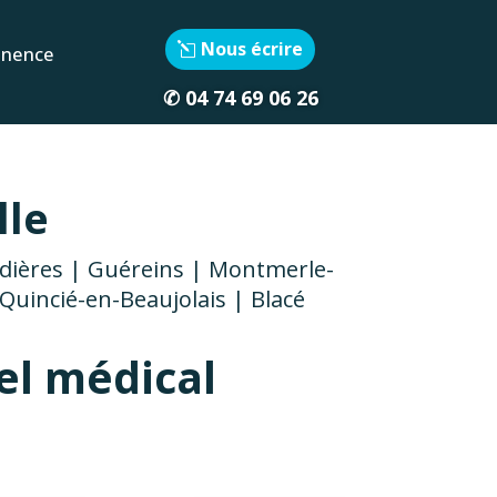
Nous écrire
inence
✆
04 74 69 06 26
lle
'Ardières | Guéreins | Montmerle-
Quincié-en-Beaujolais | Blacé
el médical