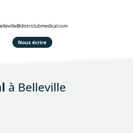
elleville@districlubmedical.com
Nous écrire
l
à Belleville