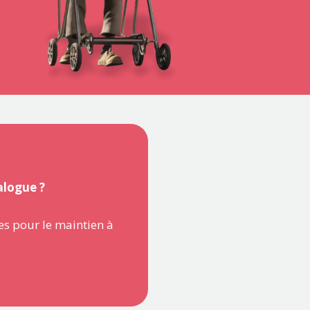
alogue ?
es pour le maintien à