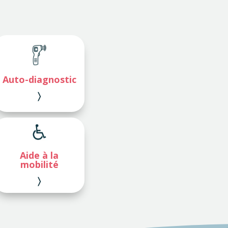
Auto-
diagnostic
〉
Aide à la
mobilité
〉