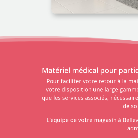
Matériel médical pour parti
Pour faciliter votre retour à la ma
votre disposition une large gamme 
que les services associés, nécessair
de so
L’équipe de votre magasin à Bellev
adm